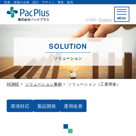
包装・容器の企画、設計、デザイン、製造、販売
MENU
日本語
English
株式会社パックプラス
SOLUTION
ソリューション
HOME
ソリューション事例
ソリューション（工業用途）
環境対応
製品開発
運用改善