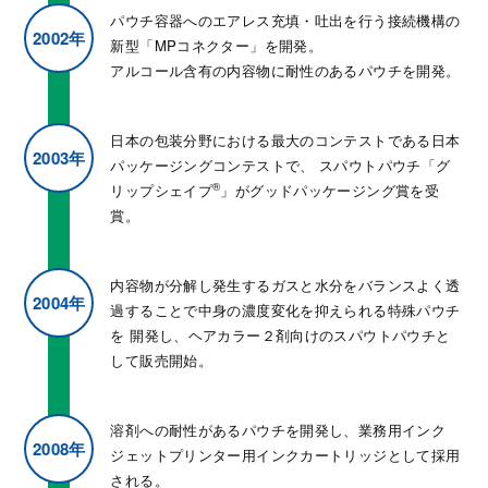
パウチ容器へのエアレス充填・吐出を行う接続機構の
2002年
新型「MPコネクター」を開発。
アルコール含有の内容物に耐性のあるパウチを開発。
日本の包装分野における最大のコンテストである日本
2003年
パッケージングコンテストで、
スパウトパウチ「グ
®
リップシェイプ
」がグッドパッケージング賞を受
賞。
内容物が分解し発生するガスと水分をバランスよく透
2004年
過することで中身の濃度変化を抑えられる特殊パウチ
を
開発し、ヘアカラー２剤向けのスパウトパウチと
して販売開始。
溶剤への耐性があるパウチを開発し、業務用インク
2008年
ジェットプリンター用インクカートリッジとして採用
される。