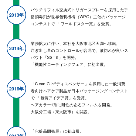
パウチリフィル交換式トリガースプレーを採用した手
2013年
指消毒剤が世界包装機構（WPO）主催のパッケージ
コンテストで
「ワールドスター賞」を受賞。
業務拡大に伴い、本社を大阪市北区天満へ移転。
2014年
注ぎ出し量のコントロールが容易で、液切れが良いス
パウト「SST-5」を開発。
「機能性コーティングフェア」に初出展。
®
「Clean Clic
ディスペンサー」を採用した一般消費
2016年
者向けヘアケア製品が日本パッケージングコンテスト
で
「包装アイデア賞」を受賞。
ヘアカラー1剤に耐性のあるフィルムを開発。
大阪分工場（東大阪市）を開設。
「化粧品開発展」に初出展。
2017年