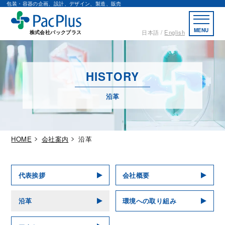
包装・容器の企画、設計、デザイン、製造、販売
MENU
日本語
English
株式会社パックプラス
HISTORY
沿革
HOME
会社案内
沿革
代表挨拶
会社概要
沿革
環境への取り組み