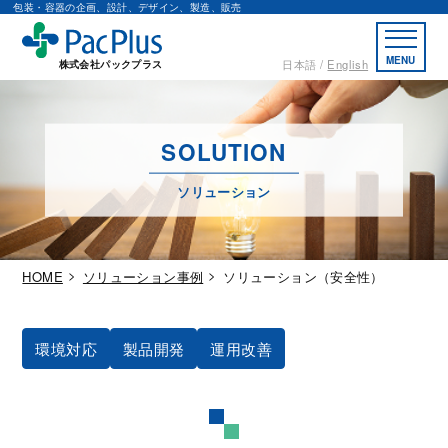
包装・容器の企画、設計、デザイン、製造、販売
MENU
日本語
English
株式会社パックプラス
SOLUTION
ソリューション
HOME
ソリューション事例
ソリューション（安全性）
環境対応
製品開発
運用改善