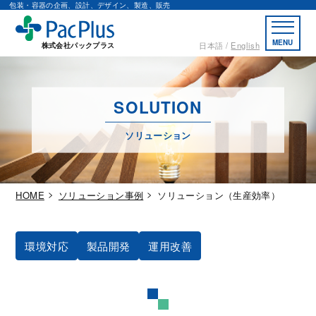
包装・容器の企画、設計、デザイン、製造、販売
MENU
日本語
English
株式会社パックプラス
SOLUTION
ソリューション
HOME
ソリューション事例
ソリューション（生産効率）
環境対応
製品開発
運用改善