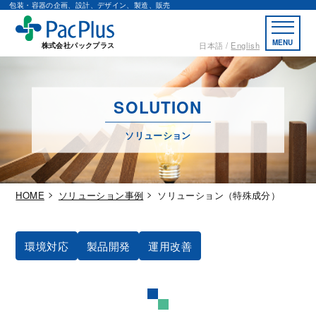
包装・容器の企画、設計、デザイン、製造、販売
MENU
日本語
English
株式会社パックプラス
SOLUTION
ソリューション
HOME
ソリューション事例
ソリューション（特殊成分）
環境対応
製品開発
運用改善