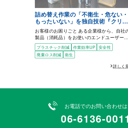
詰め替え作業の「不衛生・危ない
もったいない」を独自技術『クリ
ン・クリック・システム®』で解決
お客様のお困りごと ある企業様から、自社
製品（消耗品）をお使いのエンドユーザー
プラスチック削減
作業効率UP
安全性
廃棄ロス削減
衛生
詳しく
お電話でのお問い合わせは
06-6136-001