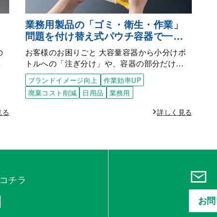
・
業務用製品の「ゴミ・衛生・作業」
ー
問題を付け替え式パウチ容器で一挙
。
に解決
の
お客様のお困りごと 大容量容器から小分けボ
…
トルへの「注ぎ分け」や、容器の部分だけ…
ブランドイメージ向上
作業効率UP
廃棄コスト削減
日用品
業務用
見る
詳しく見る
コチラ
1
お問